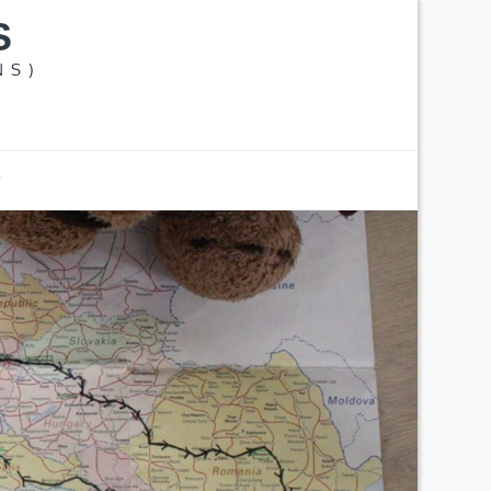
S
NS)