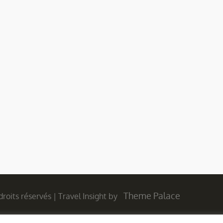
Theme Palace
 droits réservés
|
Travel Insight by