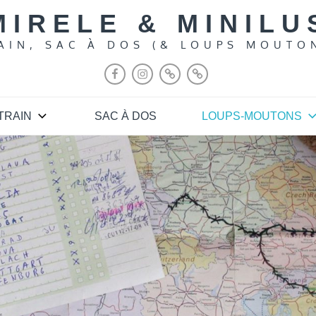
MIRELE & MINILU
AIN, SAC À DOS (& LOUPS MOUTO
FACEBOOK
INSTAGRAM
MY
PLANIFICATEUR
ATLAS
À
CONTRE
TRAIN
SAC À DOS
LOUPS-MOUTONS
SENS