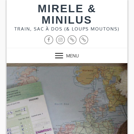
Skip
MIRELE &
to
MINILUS
content
TRAIN, SAC À DOS (& LOUPS MOUTONS)
FACEBOOK
INSTAGRAM
MY
PLANIFICATEUR
ATLAS
À
CONTRE
MENU
SENS