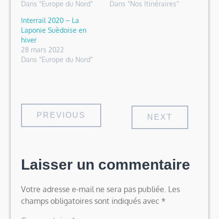
Dans "Europe du Nord"
Dans "Nos Itinéraires"
Interrail 2020 – La
Laponie Suèdoise en
hiver
28 mars 2022
Dans "Europe du Nord"
Navigation
PREVIOUS
NEXT
de
Laisser un commentaire
l’article
Votre adresse e-mail ne sera pas publiée.
Les
champs obligatoires sont indiqués avec
*