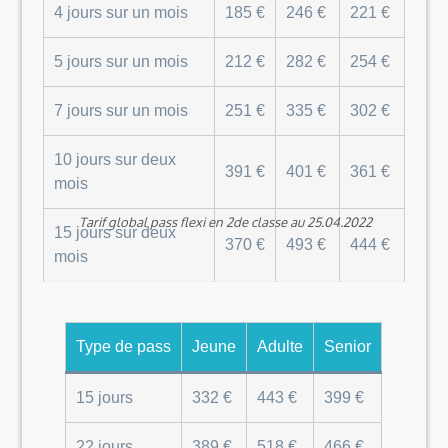
4 jours sur un mois
185 €
246 €
221 €
5 jours sur un mois
212 €
282 €
254 €
7 jours sur un mois
251 €
335 €
302 €
10 jours sur deux
391 €
401 €
361 €
mois
Tarif global pass flexi en 2de classe au 25.04.2022
15 jours sur deux
370 €
493 €
444 €
mois
Type de pass
Jeune
Adulte
Senior
15 jours
332 €
443 €
399 €
22 jours
389 €
518 €
466 €